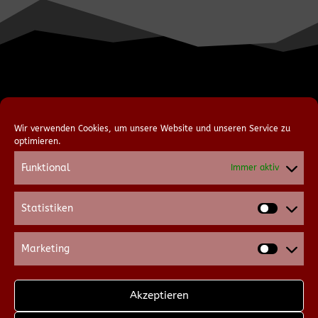
Euer individuelles
Wir verwenden Cookies, um unsere Website und unseren Service zu
optimieren.
Angebot für eine
Funktional
Immer aktiv
geführte Live-Tour
Statistiken
Statist
Marketing
Market
Akzeptieren
Wer seid ihr?